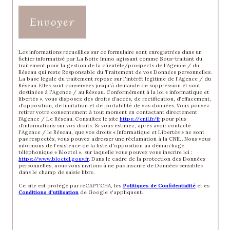
Envoyer
Les informations recueillies sur ce formulaire sont enregistrées dans un
fichier informatisé par La Boite Immo agissant comme Sous-traitant du
traitement pour la gestion de la clientèle/prospects de l'Agence / du
Réseau qui reste Responsable du Traitement de vos Données personnelles.
La base légale du traitement repose sur l'intérêt légitime de l'Agence / du
Réseau. Elles sont conservées jusqu'à demande de suppression et sont
destinées à l'Agence / au Réseau. Conformément à la loi « informatique et
libertés », vous disposez des droits d’accès, de rectification, d’effacement,
d’opposition, de limitation et de portabilité de vos données. Vous pouvez
retirer votre consentement à tout moment en contactant directement
l’Agence / Le Réseau. Consultez le site
https://cnil.fr/fr
pour plus
d’informations sur vos droits. Si vous estimez, après avoir contacté
l'Agence / le Réseau, que vos droits « Informatique et Libertés » ne sont
pas respectés, vous pouvez adresser une réclamation à la CNIL. Nous vous
informons de l’existence de la liste d'opposition au démarchage
téléphonique « Bloctel », sur laquelle vous pouvez vous inscrire ici :
https://www.bloctel.gouv.fr
. Dans le cadre de la protection des Données
personnelles, nous vous invitons à ne pas inscrire de Données sensibles
dans le champ de saisie libre.
Ce site est protégé par reCAPTCHA, les
Politiques de Confidentialité
et es
Conditions d'utilisation
de Google s'appliquent.