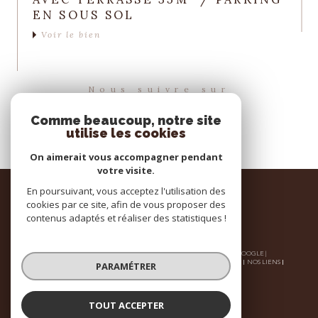
EN SOUS SOL
Voir le bien
Nous suivre sur
Comme beaucoup, notre site
utilise les cookies
On aimerait vous accompagner pendant
votre visite.
Espace
En poursuivant, vous acceptez l'utilisation des
PROPRIÉTAIRE
cookies par ce site, afin de vous proposer des
contenus adaptés et réaliser des statistiques !
se connecter
© 2026 | TOUS DROITS RÉSERVÉS | TRADUCTION POWERED BY GOOGLE |
NOS HONORAIRES
PLAN DU SITE
MENTIONS LÉGALES
ADMIN
NOS LIENS
PARAMÉTRER
POLITIQUE RGPD
COOKIES
TOUT ACCEPTER