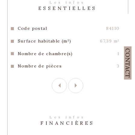
Les infos
CHARGE DU VENDEUR, inclus dans le prix 
ESSENTIELLES
affiché
Les informations sur les risques auxquels 
Caractéristiques
Valeurs
Code postal
84110
ce bien est exposé sont disponibles sur le 
site Géorisques : www.georisques.gouv.fr
Surface habitable (m²)
67,39 m²
CONTACT
Nombre de chambre(s)
1
Nombre de pièces
3
Les infos
FINANCIÈRES