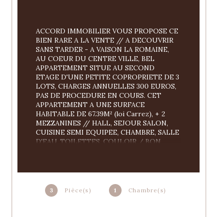
ACCORD IMMOBILIER VOUS PROPOSE CE 
BIEN RARE A LA VENTE // A DECOUVRIR 
SANS TARDER - A VAISON LA ROMAINE, 
AU COEUR DU CENTRE VILLE, BEL 
APPARTEMENT SITUE AU SECOND 
ETAGE D'UNE PETITE COPROPRIETE DE 3 
LOTS, CHARGES ANNUELLES 300 EUROS, 
PAS DE PROCEDURE EN COURS. CET 
APPARTEMENT A UNE SURFACE 
HABITABLE DE 67.39M² (loi Carrez), + 2 
MEZZANINES // HALL, SEJOUR SALON, 
CUISINE SEMI EQUIPEE, CHAMBRE, SALLE 
D'EAU, TOILETTES, COULOIR / BON 
ETAT GENERAL / CHAUFFAGE 
ELECTRIQUE / DOUBLE VITRAGE / 
CLIMATISATION DANS L'UNE DES 
MEZZANINES / BELLE VUE DEGAGEE SUR 
LA CITE MEDIEVALE // A VISITER SANS 
3
Pièce(s)
1
Chambre(s)
TARDER / IDEAL INVESTISSEURS / 
REFERENCE : 3214 // PRIX : 170.000 EUROS 
LES HONORAIRES D'AGENCE SONT A LA 