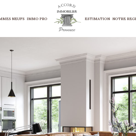
MMES NEUFS
IMMO PRO
ESTIMATION
NOTRE REG
Voir les
38
annonces
imer
BUDGET