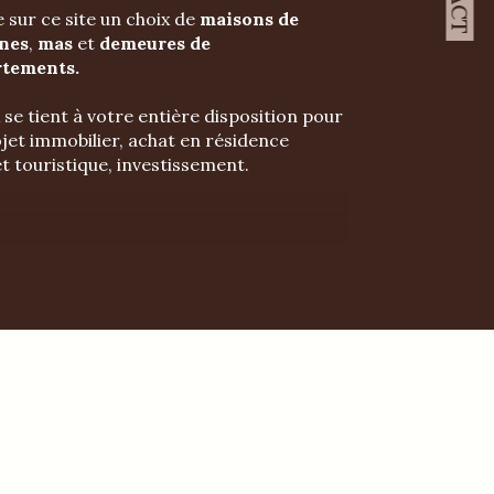
 sur ce site un choix de
maisons de
ines
,
mas
et
demeures de
rtements.
e tient à votre entière disposition pour
jet immobilier, achat en résidence
et touristique, investissement.
bien
? Villa, maison de village, propriété,
tements.
Contactez notre agence
e nos conseils et de notre
er pas vers votre futur
au stade de l'idée ou déjà bien défini,