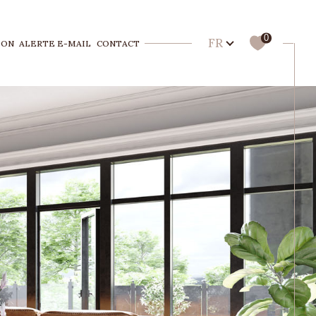
Langue
0
FR
ION
ALERTE E-MAIL
CONTACT
Filtrer
Réinitialiser les filtres