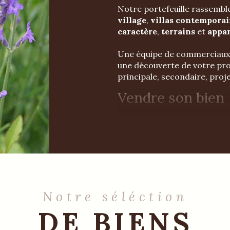
Notre portefeuille rassemble
village
,
villas contempora
caractère
,
terrains
et
appa
Une équipe de commerciaux s
une découverte de votre pro
principale, secondaire, proj
Vendre son bien
Vous souhaitez vendre un 
mas, ferme, terrain, appar
immobilière
et bénéficiez d
accompagnement.
Faites le premi
immobilier !
Notre séléction
DE BIENS
Que votre projet soit encore 