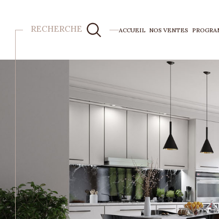
RECHERCHE
ACCUEIL
NOS VENTES
PROGRA
Acheter
Est
de l'ancien
TYPE DE BIEN
de l'ancien