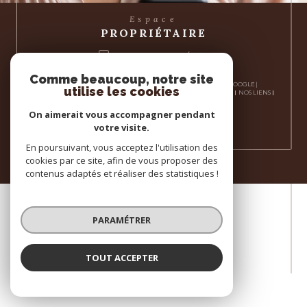
Espace
PROPRIÉTAIRE
se connecter
Comme beaucoup, notre site
© 2026 | TOUS DROITS RÉSERVÉS | TRADUCTION POWERED BY GOOGLE |
utilise les cookies
NOS HONORAIRES
PLAN DU SITE
MENTIONS LÉGALES
ADMIN
NOS LIENS
POLITIQUE RGPD
COOKIES
On aimerait vous accompagner pendant
votre visite.
En poursuivant, vous acceptez l'utilisation des
cookies par ce site, afin de vous proposer des
contenus adaptés et réaliser des statistiques !
PARAMÉTRER
TOUT ACCEPTER