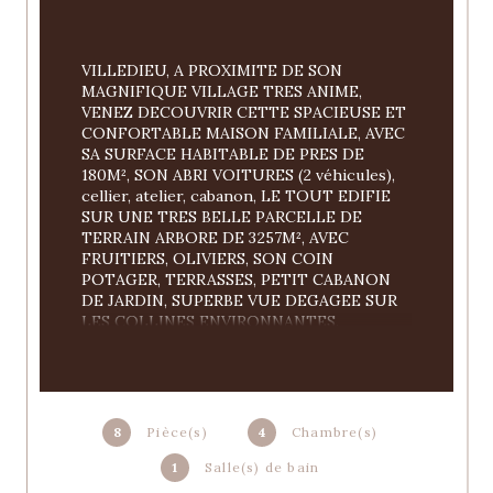
VILLEDIEU, A PROXIMITE DE SON 
MAGNIFIQUE VILLAGE TRES ANIME, 
VENEZ DECOUVRIR CETTE SPACIEUSE ET 
CONFORTABLE MAISON FAMILIALE, AVEC 
SA SURFACE HABITABLE DE PRES DE 
180M², SON ABRI VOITURES (2 véhicules), 
cellier, atelier, cabanon, LE TOUT EDIFIE 
SUR UNE TRES BELLE PARCELLE DE 
TERRAIN ARBORE DE 3257M², AVEC 
FRUITIERS, OLIVIERS, SON COIN 
POTAGER, TERRASSES, PETIT CABANON 
DE JARDIN, SUPERBE VUE DEGAGEE SUR 
LES COLLINES ENVIRONNANTES.
REZ DE CHAUSSEE : SEJOUR / CUISINE 
EQUIPEE DE 25M² AVEC SON PLAN DE 
TRAVAIL EN GRANIT NOIR, SEJOUR / 
8
Pièce(s)
4
Chambre(s)
VERANDA (AVEC VELUX, BAIE VITREE, 
POUTRES EN CHENE), PIECE BUREAU, 
1
Salle(s) de bain
HALL, TRES AGREABLE SALON "ZEN" AVEC 