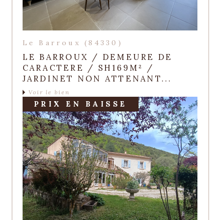
Le Barroux (84330)
LE BARROUX / DEMEURE DE
CARACTERE / SH169M² /
JARDINET NON ATTENANT...
Voir le bien
PRIX EN BAISSE