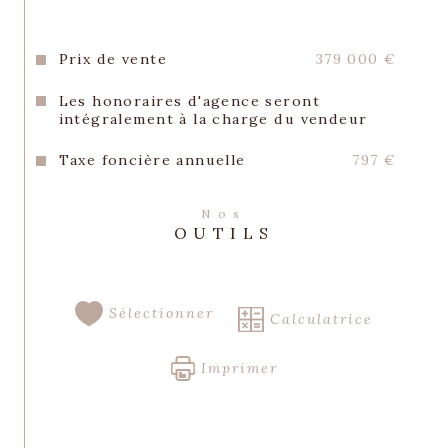
ce bien est exposé sont disponibles sur le 
site Géorisques : 
https://www.georisques.gouv.fr
Prix de vente
379 000 €
REFERENCE : 3244 / PRIX : 379.000 EUROS, 
Les honoraires d'agence seront
LES HONORAIRES D'AGENCES SONT A LA 
intégralement à la charge du vendeur
CHARGE DU CLIENT VENDEUR, inclus 
dans le prix affiché,
Taxe foncière annuelle
797 €
Nos
OUTILS
Sélectionner
Calculatrice
Imprimer