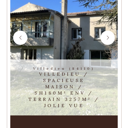
Villedieu (84110)
VILLEDIEU /
SPACIEUSE
MAISON /
SH180M² ENV /
TERRAIN 3257M² /
JOLIE VUE