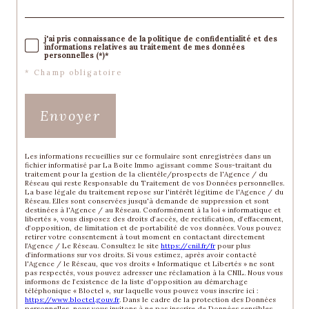
j'ai pris connaissance de la politique de confidentialité et des
informations relatives au traitement de mes données
personnelles (*)*
* Champ obligatoire
Envoyer
Les informations recueillies sur ce formulaire sont enregistrées dans un
fichier informatisé par La Boite Immo agissant comme Sous-traitant du
traitement pour la gestion de la clientèle/prospects de l'Agence / du
Réseau qui reste Responsable du Traitement de vos Données personnelles.
La base légale du traitement repose sur l'intérêt légitime de l'Agence / du
Réseau. Elles sont conservées jusqu'à demande de suppression et sont
destinées à l'Agence / au Réseau. Conformément à la loi « informatique et
libertés », vous disposez des droits d’accès, de rectification, d’effacement,
d’opposition, de limitation et de portabilité de vos données. Vous pouvez
retirer votre consentement à tout moment en contactant directement
l’Agence / Le Réseau. Consultez le site
https://cnil.fr/fr
pour plus
d’informations sur vos droits. Si vous estimez, après avoir contacté
l'Agence / le Réseau, que vos droits « Informatique et Libertés » ne sont
pas respectés, vous pouvez adresser une réclamation à la CNIL. Nous vous
informons de l’existence de la liste d'opposition au démarchage
téléphonique « Bloctel », sur laquelle vous pouvez vous inscrire ici :
https://www.bloctel.gouv.fr
. Dans le cadre de la protection des Données
personnelles, nous vous invitons à ne pas inscrire de Données sensibles