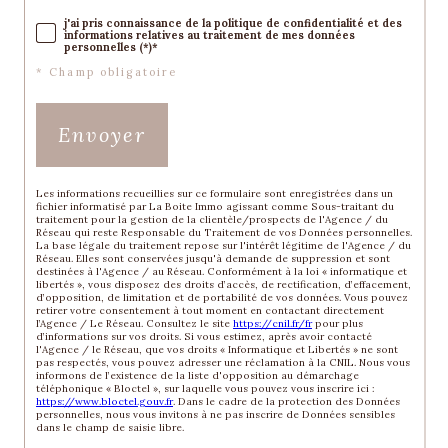
j'ai pris connaissance de la politique de confidentialité et des
informations relatives au traitement de mes données
personnelles (*)*
* Champ obligatoire
Envoyer
Les informations recueillies sur ce formulaire sont enregistrées dans un
fichier informatisé par La Boite Immo agissant comme Sous-traitant du
traitement pour la gestion de la clientèle/prospects de l'Agence / du
Réseau qui reste Responsable du Traitement de vos Données personnelles.
La base légale du traitement repose sur l'intérêt légitime de l'Agence / du
Réseau. Elles sont conservées jusqu'à demande de suppression et sont
destinées à l'Agence / au Réseau. Conformément à la loi « informatique et
libertés », vous disposez des droits d’accès, de rectification, d’effacement,
d’opposition, de limitation et de portabilité de vos données. Vous pouvez
retirer votre consentement à tout moment en contactant directement
l’Agence / Le Réseau. Consultez le site
https://cnil.fr/fr
pour plus
d’informations sur vos droits. Si vous estimez, après avoir contacté
l'Agence / le Réseau, que vos droits « Informatique et Libertés » ne sont
pas respectés, vous pouvez adresser une réclamation à la CNIL. Nous vous
informons de l’existence de la liste d'opposition au démarchage
téléphonique « Bloctel », sur laquelle vous pouvez vous inscrire ici :
https://www.bloctel.gouv.fr
. Dans le cadre de la protection des Données
personnelles, nous vous invitons à ne pas inscrire de Données sensibles
dans le champ de saisie libre.