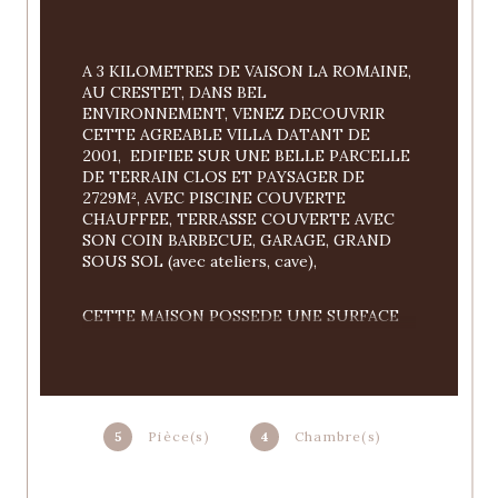
A 3 KILOMETRES DE VAISON LA ROMAINE, 
AU CRESTET, DANS BEL 
ENVIRONNEMENT, VENEZ DECOUVRIR 
CETTE AGREABLE VILLA DATANT DE 
2001,  EDIFIEE SUR UNE BELLE PARCELLE 
DE TERRAIN CLOS ET PAYSAGER DE 
2729M², AVEC PISCINE COUVERTE 
CHAUFFEE, TERRASSE COUVERTE AVEC 
SON COIN BARBECUE, GARAGE, GRAND 
SOUS SOL (avec ateliers, cave), 
CETTE MAISON POSSEDE UNE SURFACE 
HABITABLE DE 120M² environ, 
REZ DE CHAUSSEE : HALL D'ENTREE, 
SEJOUR/SALON 28M² (avec poele à bois + 
climatisation réversible), CUISINE SEMI 
5
Pièce(s)
4
Chambre(s)
EQUIPEE DE 12M², CHAMBRE, SALLE DE 
BAINS (baignoire + douche), TOILETTES, 
BUREAU (ou chambre), 