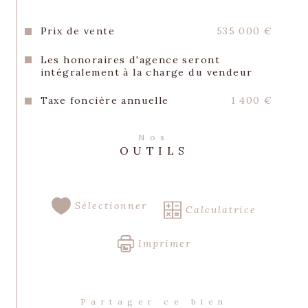
REFERENCE : 3245  //  PRIX : 535.000 
EUROS 
Prix de vente
535 000 €
Les honoraires d'agence sont à la charge 
Les honoraires d'agence seront
du client vendeur, inclus dans le prix 
intégralement à la charge du vendeur
affiché,
Taxe foncière annuelle
1 400 €
LES INFORMATIONS SUR LES RISQUES 
AUXQUELS CE BIEN EST EXPOSE SONT 
DISPONIBLES SUR LE SITE GEORISQUES, 
Nos
OUTILS
https://georisques.gouv.fr
Sélectionner
Calculatrice
Imprimer
Partager ce bien