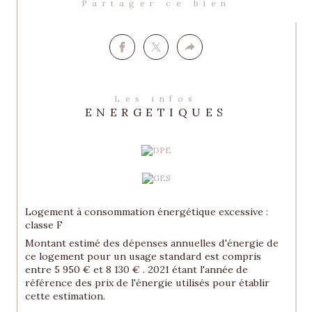
Partager ce bien
LES INFORMATIONS SUR LES RISQUES 
AUXQUELS CE BIEN EST EXPOSE SONT 
DISPONIBLES SUR LE SITE GEORISQUES : 
www.georisques.gouv.fr
Le bien est situé dans une zone sumise aux 
Obligations Légales de Débroussaillement 
Les infos
(OLD). Les informations relatives à ces 
ENERGETIQUES
obligations seront remises aux acquéreurs 
conformément à la réglementation en 
vigueur.
Logement à consommation énergétique excessive :
classe F
Montant estimé des dépenses annuelles d'énergie de
ce logement pour un usage standard est compris
entre 5 950 € et 8 130 € . 2021 étant l'année de
référence des prix de l'énergie utilisés pour établir
cette estimation.