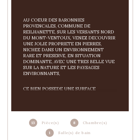
AU COEUR DES BARONNIES 
PROVENCALES, COMMUNE DE 
REILHANETTE, SUR LES VERSANTS NORD 
DU MONT-VENTOUX, VENEZ DECOUVRIR 
UNE JOLIE PROPRIETE EN PIERRES, 
NICHEE DANS UN ENVIRONNEMENT 
RARE ET PRESERVE, EN SITUATION 
DOMINANTE, AVEC UNE TRES BELLE VUE 
SUR LA NATURE ET LES PAYSAGES 
ENVIRONNANTS,
CE BIEN POSSEDE UNE SURFACE 
HABITABLE TOTALE DE 280M² environ, 
ACTUELLEMENT DEUX HABITATIONS, 
POUVANT COMMUNIQUER ET DEVENIR 
UNE SEULE HABITATION, VERANDA, 
SALLE DE JEUX, CHAUFFERIE.// CETTE 
13
Pièce(s)
8
Chambre(s)
PROPRIETE COMPREND EGALEMENT 2 
GARAGES DE 100M² AU TOTAL
1
Salle(s) de bain