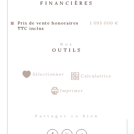
EUROS, les honoraires d'agence sont à la 
FINANCIÈRES
charge du client vendeur, inclus dans le 
prix affiché,
Prix de vente honoraires
1 095 000 €
TTC inclus
Nos
OUTILS
Sélectionner
Calculatrice
Imprimer
Partager ce bien