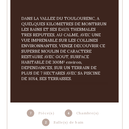
DANS LA VALLEE DU TOULOURENC, A 
QUELQUES KILOMETRES DE MONTBRUN 
LES BAINS ET SES EAUX THERMALES 
TRES REPUTEES, AU CALME, AVEC UNE 
VUE IMPRENABLE SUR LES COLLINES 
ENVIRONNANTES, VENEZ DECOUVRIR CE 
SUPERBE MOULIN DE CARACTERE 
RESTAURE AVEC GOUT, SURFACE 
HABITABLE DE 300M² environ, 
DEPENDANCES, SUR UN TERRAIN DE 
PLUS DE 7 HECTARES AVEC SA PISCINE 
DE 10X4, SES TERRASSES.
CETTE PROPRIETE EN PIERRES 
COMPREND UNE SPACIEUSE PIECE A 
VIVRE TRES LUMINEUSE DE 80M² environ, 
AVEC SA CHEMINEE D'EPOQUE, SA 
7
Pièce(s)
4
Chambre(s)
VERANDA, CUISINE SEMI EQUIPEE, 4 
CHAMBRES, PIECE BUREAU, 2 SALLES DE 
2
Salle(s) de bain
BAINS, TOILETTES,