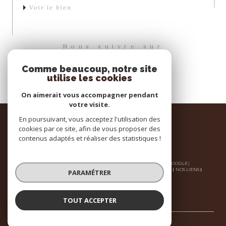
Voir le bien
Nous suivre sur
Comme beaucoup, notre site
utilise les cookies
On aimerait vous accompagner pendant
votre visite.
Espace
En poursuivant, vous acceptez l'utilisation des
PROPRIÉTAIRE
cookies par ce site, afin de vous proposer des
contenus adaptés et réaliser des statistiques !
se connecter
© 2026 | TOUS DROITS RÉSERVÉS | TRADUCTION POWERED BY GOOGLE |
NOS HONORAIRES
PLAN DU SITE
MENTIONS LÉGALES
ADMIN
NOS LIENS
PARAMÉTRER
POLITIQUE RGPD
COOKIES
TOUT ACCEPTER