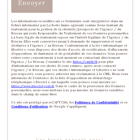
Envoyer
Les informations recueillies sur ce formulaire sont enregistrées dans un
fichier informatisé par La Boite Immo agissant comme Sous-traitant du
traitement pour la gestion de la clientèle/prospects de l'Agence / du
Réseau qui reste Responsable du Traitement de vos Données personnelles.
La base légale du traitement repose sur l'intérêt légitime de l'Agence / du
Réseau. Elles sont conservées jusqu'à demande de suppression et sont
destinées à l'Agence / au Réseau. Conformément à la loi « informatique et
libertés », vous disposez des droits d’accès, de rectification, d’effacement,
d’opposition, de limitation et de portabilité de vos données. Vous pouvez
retirer votre consentement à tout moment en contactant directement
l’Agence / Le Réseau. Consultez le site
https://cnil.fr/fr
pour plus
d’informations sur vos droits. Si vous estimez, après avoir contacté
l'Agence / le Réseau, que vos droits « Informatique et Libertés » ne sont
pas respectés, vous pouvez adresser une réclamation à la CNIL. Nous vous
informons de l’existence de la liste d'opposition au démarchage
téléphonique « Bloctel », sur laquelle vous pouvez vous inscrire ici :
https://www.bloctel.gouv.fr
. Dans le cadre de la protection des Données
personnelles, nous vous invitons à ne pas inscrire de Données sensibles
dans le champ de saisie libre.
Ce site est protégé par reCAPTCHA, les
Politiques de Confidentialité
et es
Conditions d'utilisation
de Google s'appliquent.
Ces biens peuvent aussi