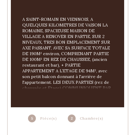
A SAINT-ROMAIN EN VIENNOIS, A 
QUELQUES KILOMETRES DE VAISON LA 
ROMAINE, SPACIEUSE MAISON DE 
VILLAGE A RENOVER EN PARTIE, SUR 2 
NIVEAUX, TRES BON EMPLACEMENT SUR 
AXE PASSANT, AVEC SA SURFACE TOTALE 
DE 190M² environ, COMPRENANT PARTIE 
DE 100M² EN REZ DE CHAUSSEE, (ancien 
restaurant et bar), + PARTIE 
APPARTEMENT A L'ETAGE DE 94M², avec 
son petit balcon donnant à l'arrière de 
l'appartement. LES DEUX PARTIES (rez de 
chaussée et Etage) COMMUNIQUENT PAR 
UN ESCALIER INTERIEUR.
LE REZ DE CHAUSSEE POSSEDE UNE 
GRANDE SALLE, UN COIN BAR, UNE 
5
Pièce(s)
2
Chambre(s)
CUISINE, (le tout est à rénover 
entièrement),