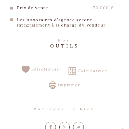
site Géorisques : 
https://www.georisques.gouv.fr
Prix de vente
170 000 €
Les honoraires d'agence seront
REFERENCE : 3260 // PRIX : 170.000 
intégralement à la charge du vendeur
EUROS, les honoraires d'agence sont à la 
charge du client vendeur, inclus dans le 
prix affiché,
Nos
OUTILS
.
Sélectionner
Calculatrice
Imprimer
Partager ce bien