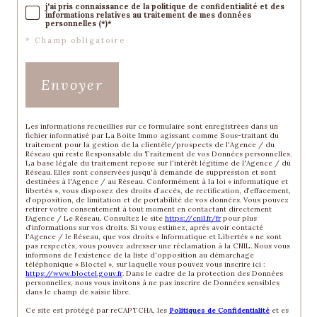
j'ai pris connaissance de la politique de confidentialité et des
informations relatives au traitement de mes données
personnelles (*)*
* Champ obligatoire
Envoyer
Les informations recueillies sur ce formulaire sont enregistrées dans un
fichier informatisé par La Boite Immo agissant comme Sous-traitant du
traitement pour la gestion de la clientèle/prospects de l'Agence / du
Réseau qui reste Responsable du Traitement de vos Données personnelles.
La base légale du traitement repose sur l'intérêt légitime de l'Agence / du
Réseau. Elles sont conservées jusqu'à demande de suppression et sont
destinées à l'Agence / au Réseau. Conformément à la loi « informatique et
libertés », vous disposez des droits d’accès, de rectification, d’effacement,
d’opposition, de limitation et de portabilité de vos données. Vous pouvez
retirer votre consentement à tout moment en contactant directement
l’Agence / Le Réseau. Consultez le site
https://cnil.fr/fr
pour plus
d’informations sur vos droits. Si vous estimez, après avoir contacté
l'Agence / le Réseau, que vos droits « Informatique et Libertés » ne sont
pas respectés, vous pouvez adresser une réclamation à la CNIL. Nous vous
informons de l’existence de la liste d'opposition au démarchage
téléphonique « Bloctel », sur laquelle vous pouvez vous inscrire ici :
https://www.bloctel.gouv.fr
. Dans le cadre de la protection des Données
personnelles, nous vous invitons à ne pas inscrire de Données sensibles
dans le champ de saisie libre.
Ce site est protégé par reCAPTCHA, les
Politiques de Confidentialité
et es