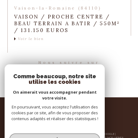
Vaison-la-Romaine (84110)
VAISON / PROCHE CENTRE /
BEAU TERRAIN A BATIR / 550M²
/ 131.150 EUROS
Voir le bien
Nous suivre sur
Comme beaucoup, notre site
utilise les cookies
On aimerait vous accompagner pendant
votre visite.
Espace
En poursuivant, vous acceptez l'utilisation des
PROPRIÉTAIRE
cookies par ce site, afin de vous proposer des
contenus adaptés et réaliser des statistiques !
se connecter
© 2026 | TOUS DROITS RÉSERVÉS | TRADUCTION POWERED BY GOOGLE |
NOS HONORAIRES
PLAN DU SITE
MENTIONS LÉGALES
ADMIN
NOS LIENS