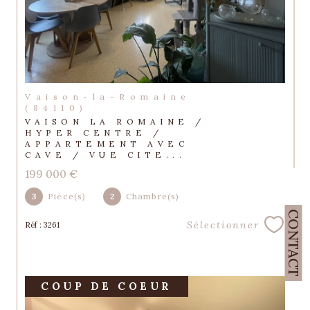
Vaison-la-Romaine
(84110)
VAISON LA ROMAINE /
HYPER CENTRE /
APPARTEMENT AVEC
CAVE / VUE CITE...
199 000 €
3
Pièce(s)
2
Chambre(s)
CONTACT
Sélectionner
Réf : 3261
COUP DE COEUR