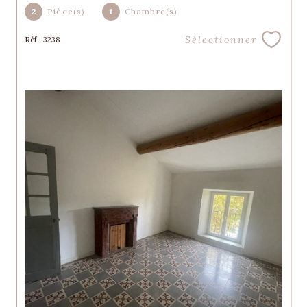
2
Pièce(s)
1
Chambre(s)
Sélectionner
Réf : 3238