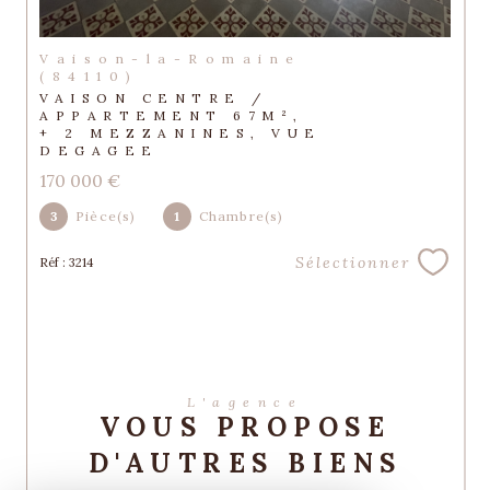
Vaison-la-Romaine
(84110)
VAISON CENTRE /
APPARTEMENT 67M²,
+ 2 MEZZANINES, VUE
DEGAGEE
170 000 €
3
Pièce(s)
1
Chambre(s)
Sélectionner
Réf : 3214
L'agence
VOUS PROPOSE
D'AUTRES BIENS