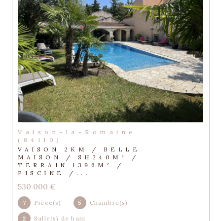
Vaison-la-Romaine
(84110)
VAISON 2KM / BELLE
MAISON / SH240M² /
TERRAIN 1396M² /
PISCINE /...
530 000 €
7
Pièce(s)
5
Chambre(s)
2
Salle(s) de bain