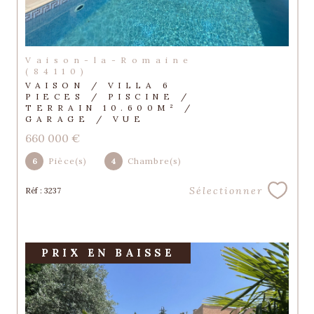
Vaison-la-Romaine
(84110)
VAISON / VILLA 6
PIECES / PISCINE /
TERRAIN 10.600M² /
GARAGE / VUE
660 000 €
6
Pièce(s)
4
Chambre(s)
Sélectionner
Réf : 3237
PRIX EN BAISSE