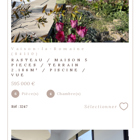
Vaison-la-Romaine
(84110)
RASTEAU / MAISON 5
PIECES / TERRAIN
2.186M² / PISCINE /
VUE
595 000 €
6
Pièce(s)
4
Chambre(s)
Sélectionner
Réf : 3247