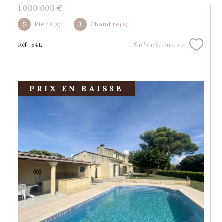
1 000 000 €
5
Pièce(s)
3
Chambre(s)
Sélectionner
Réf : 84L
PRIX EN BAISSE