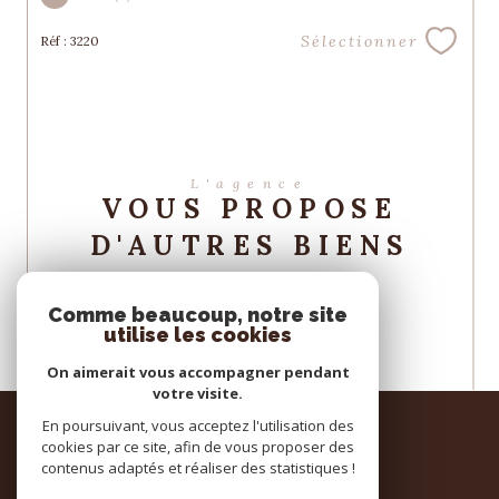
Sélectionner
Réf : 3220
L'agence
VOUS PROPOSE
D'AUTRES BIENS
Villa à vendre à Vaison-la-Romaine
Comme beaucoup, notre site
utilise les cookies
On aimerait vous accompagner pendant
votre visite.
Espace
En poursuivant, vous acceptez l'utilisation des
PROPRIÉTAIRE
cookies par ce site, afin de vous proposer des
contenus adaptés et réaliser des statistiques !
se connecter